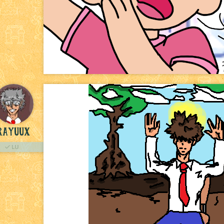
Rayuux
LU