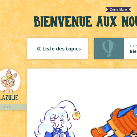
Zone libre
Bienvenue aux nou
Ce t
Liste des topics
Bie
Lazulie
LU