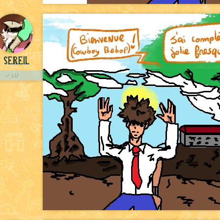
sereil
LU