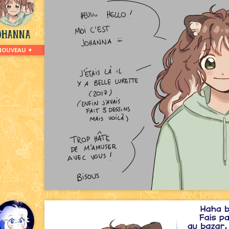
ohanna
NOUVEAU ✦