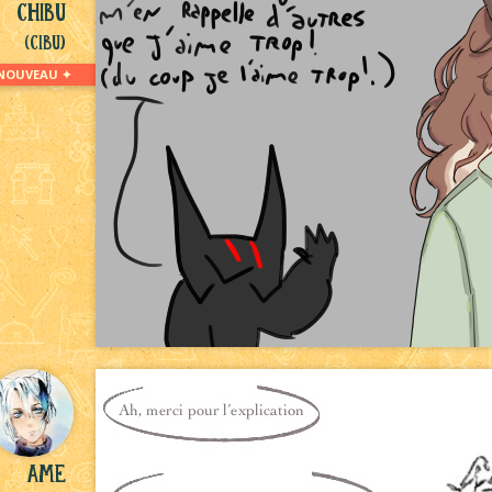
Chibu
(Cibu)
NOUVEAU ✦
Ame