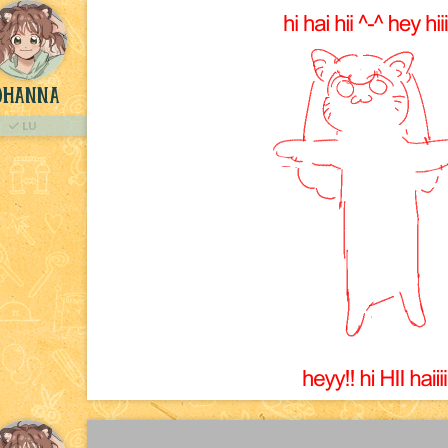
ohanna
LU