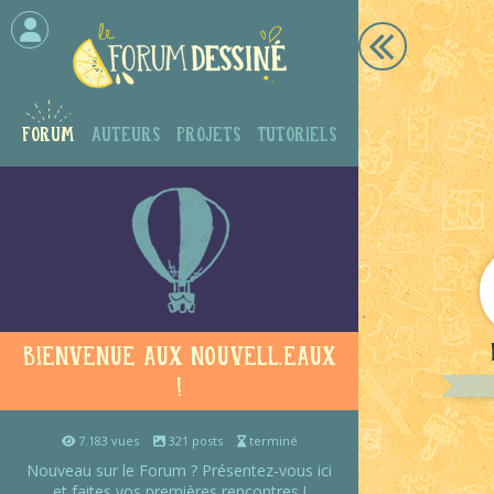
Forum
Auteurs
Projets
Tutoriels
Bienvenue aux nouvell.eaux
!
7.183 vues
321 posts
terminé
Nouveau sur le Forum ? Présentez-vous ici
et faites vos premières rencontres !