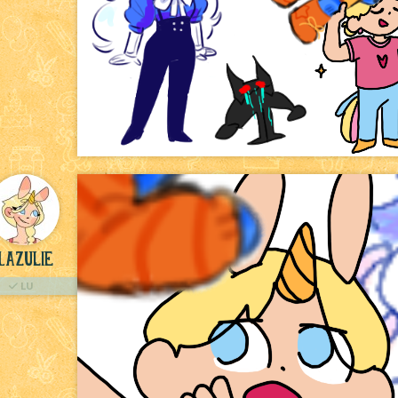
Lazulie
LU