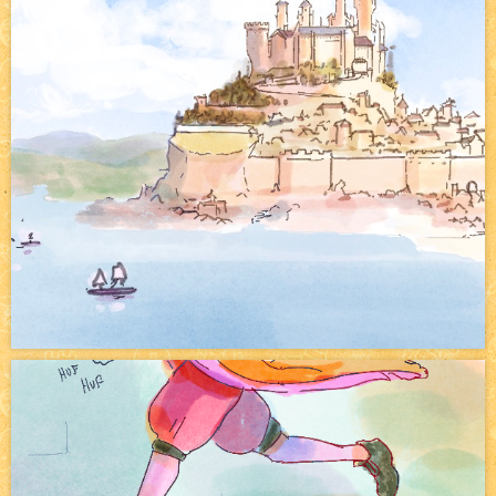
Bienvenue aux nouvell.eaux !
NEW
Bazar
NEW
Beyond the cliff (suite)
NEW
On retape les miniatures de l'accueil
NEW