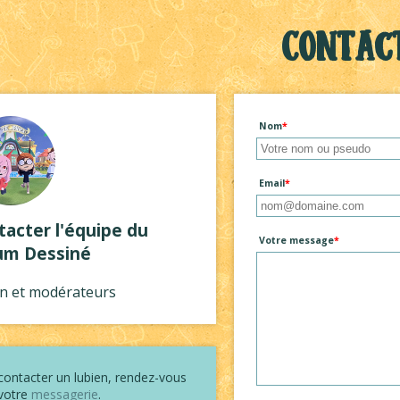
Contac
Nom
Email
tacter l'équipe du
Votre message
um Dessiné
n et modérateurs
contacter un lubien, rendez-vous
votre
messagerie
.