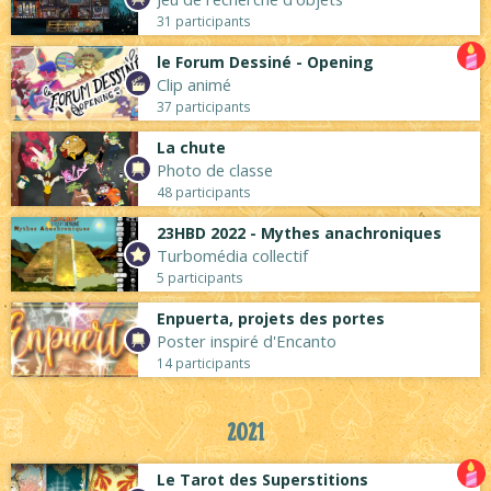
31 participants
le Forum Dessiné - Opening
Clip animé
37 participants
La chute
Photo de classe
48 participants
23HBD 2022 - Mythes anachroniques
Turbomédia collectif
5 participants
Enpuerta, projets des portes
Poster inspiré d'Encanto
14 participants
2021
Le Tarot des Superstitions