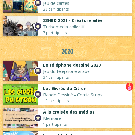
Jeu de cartes
28 participants
23HBD 2021 - Créature ailée
Turbomédia collectif
7 participants
2020
Le téléphone dessiné 2020
Jeu du téléphone arabe
34 participants
Les Givrés du Citron
Bande Dessiné - Comic Strips
19 participants
À la croisée des médias
Mémoire
1 participants