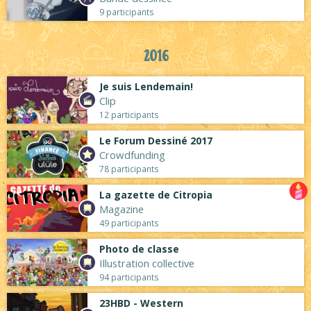
9 participants
2016
Je suis Lendemain!
Clip
12 participants
Le Forum Dessiné 2017
Crowdfunding
78 participants
La gazette de Citropia
Magazine
49 participants
Photo de classe
Illustration collective
94 participants
23HBD - Western