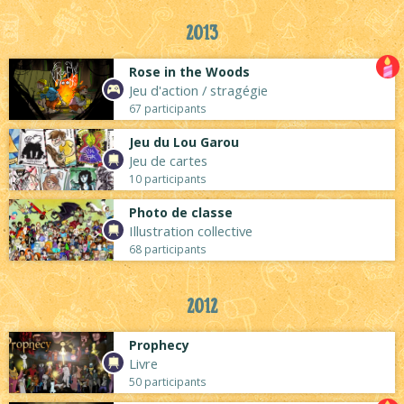
2013
Rose in the Woods
Jeu d'action / stragégie
67 participants
Jeu du Lou Garou
Jeu de cartes
10 participants
Photo de classe
Illustration collective
68 participants
2012
Prophecy
Livre
50 participants