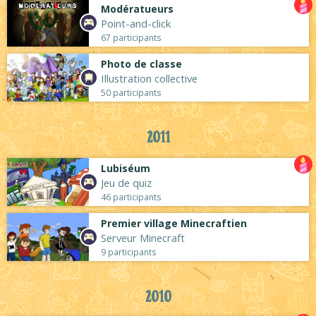
Modératueurs
Point-and-click
67 participants
Photo de classe
Illustration collective
50 participants
2011
Lubiséum
Jeu de quiz
46 participants
Premier village Minecraftien
Serveur Minecraft
9 participants
2010