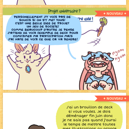
✦ NOUVEAU ✦
✦ NOUVEAU ✦