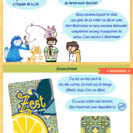
✦ NOUVEAU ✦