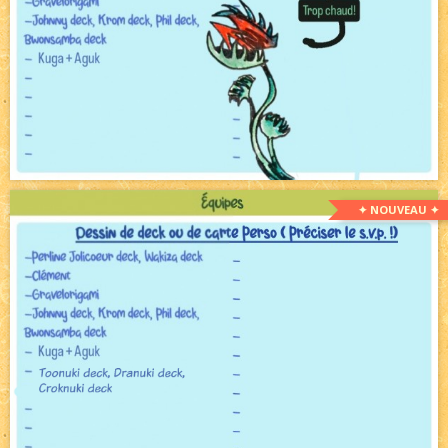
✦ NOUVEAU ✦