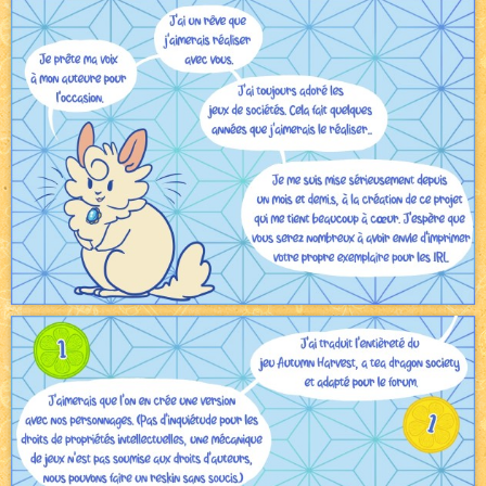
Pique-nique d'été
NEW
Avatar, le dessin d'un autre maître
NEW
Beyond the cliff (suite)
NEW
On retape les miniatures de l'accueil
NEW
Le Jeu du Trône II – Après l'explosion
NEW
Le Jeu du Trône – Généalogie
NEW