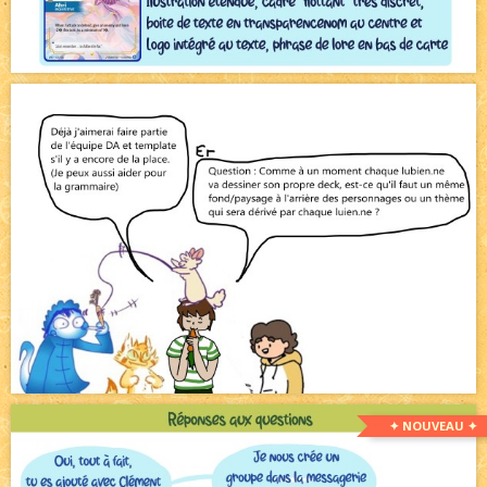
✦ NOUVEAU ✦