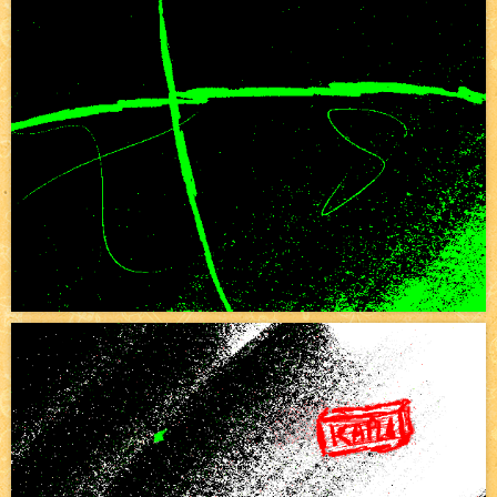
Pique-nique d'été
NEW
Avatar, le dessin d'un autre maître
NEW
Beyond the cliff (suite)
NEW
On retape les miniatures de l'accueil
NEW