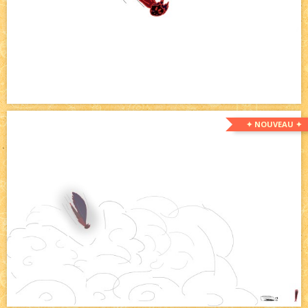
✦ NOUVEAU ✦