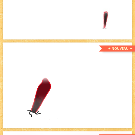
✦ NOUVEAU ✦