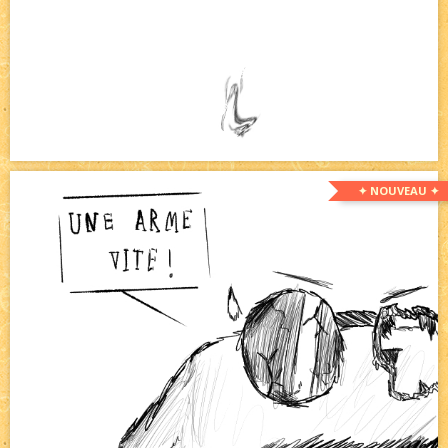
✦ NOUVEAU ✦