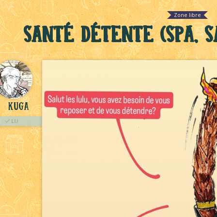
Zone libre
Santé détente (spa, 
kuga
LU