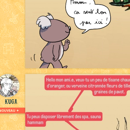
kuga
NOUVEAU ✦