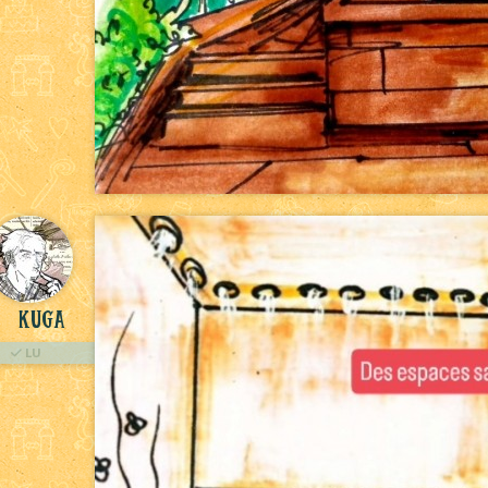
kuga
LU