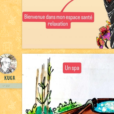
kuga
LU