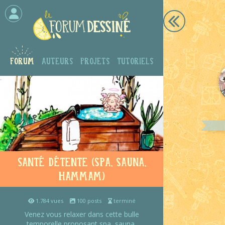
Forum
Auteurs
Projets
Tutoriels
Santé détente (spa, sauna,
hammam)
1.784 vues
100 posts
terminé
Venez vous relaxer dans cette bulle
temporelle proposant spa, sauna,