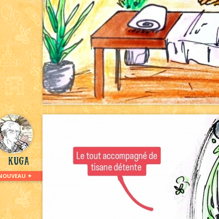
kuga
NOUVEAU ✦