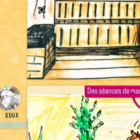
kuga
LU