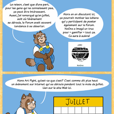
Avatar, le dessin d'un autre maître
NEW
Beyond the cliff (suite)
NEW
On retape les miniatures de l'accueil
NEW
Le Jeu du Trône II - Après l'explosion
NEW
Le Jeu du Trône - Généalogie
NEW