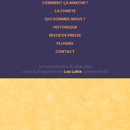
COMMENT ÇA MARCHE ?
LA CHARTE
QUI SOMMES-NOUS ?
HISTORIQUE
REVUE DE PRESSE
PLUGINS
CONTACT
Le Forum Dessiné © 2008-2026
conçu & programmé par
Lou Lubie
, auteure de BD