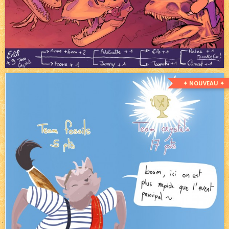
✦ NOUVEAU ✦