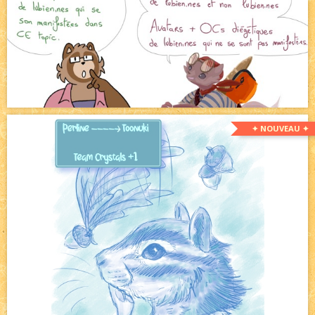
✦ NOUVEAU ✦