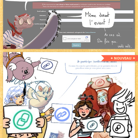
✦ NOUVEAU ✦