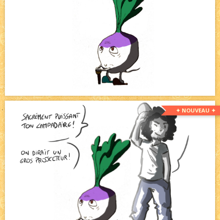
✦ NOUVEAU ✦