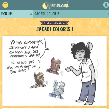
Forum
Jacadi Coloris !
Retour
Le Jeu du Trône New Romance – 19h
NEW
Ateliers d'artistes
Jacadi Coloris !
Auteurs
Le Jeu du Trône New Romance – Généalogie
NEW
Projets
Bavardages
NEW
Tutoriels
Le Jeu du Trône – Fanarts
NEW
Le Château Noir - Coulisses
NEW
Échecs
NEW
Décors et coulisses
NEW
Avatar, le dessin d'un autre maître
NEW
Pique-nique d'été
NEW
Canapé rose
NEW
Tomodachi loves - part.2
NEW