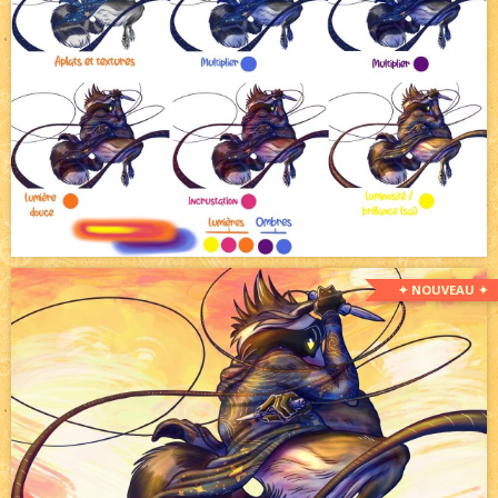
✦ NOUVEAU ✦