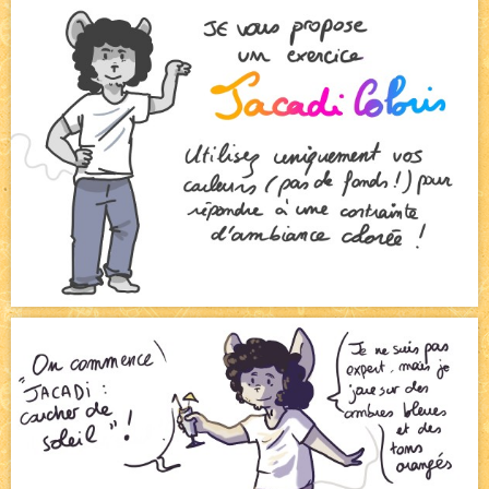
Bienvenue aux nouvell.eaux !
NEW
Bazar
NEW
Beyond the cliff (suite)
NEW
On retape les miniatures de l'accueil
NEW