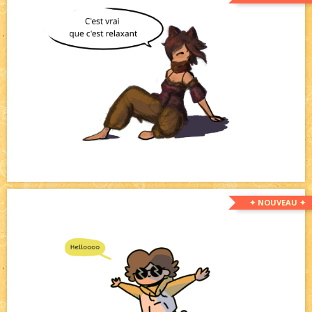
✦ NOUVEAU ✦