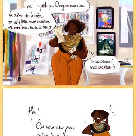
Pique-nique d'été
NEW
Avatar, le dessin d'un autre maître
NEW
Beyond the cliff (suite)
NEW
On retape les miniatures de l'accueil
NEW