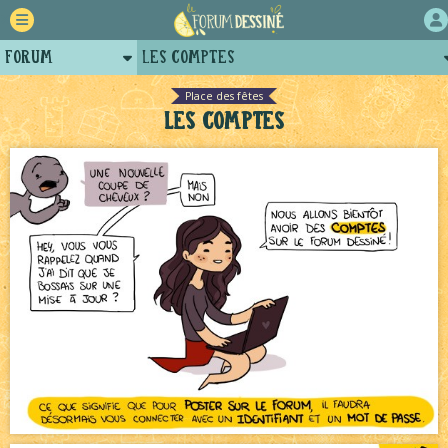
Forum
Les comptes
Retour
Bavardages
NEW
Place des fêtes
Les comptes
Auteurs
Le Jeu du Trône New Romance – 19h
NEW
Projets
Le Jeu du Trône – Fanarts
NEW
Tutoriels
Échecs
NEW
Le Jeu du Trône New Romance – Généalogie
NEW
Canapé rose
NEW
Décors et coulisses
NEW
Tomodachi loves - part.2
NEW
Bienvenue aux nouvell.eaux !
NEW
Bazar
NEW
Le Château Noir - Coulisses
NEW