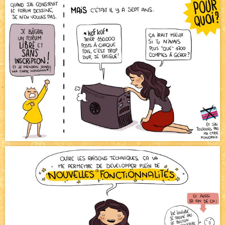
Pique-nique d'été
NEW
Avatar, le dessin d'un autre maître
NEW
Beyond the cliff (suite)
NEW
On retape les miniatures de l'accueil
NEW