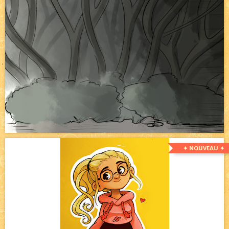
✦ NOUVEAU ✦