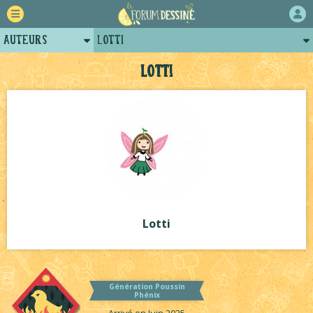
Auteurs
Lotti
Retour
Posts de lotti
Lotti
Forum
Projets
Tutoriels
Lotti
Génération Poussin
Phénix