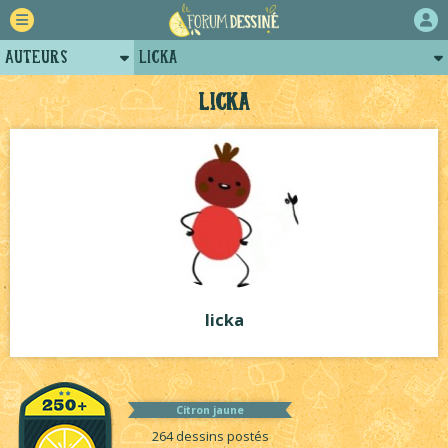
Auteurs
licka
Retour
Posts de licka
licka
Forum
Arènes de licka
Projets
Tutoriels
licka
Citron jaune
264 dessins postés