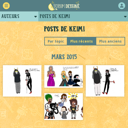
Auteurs
Posts de Keimi
Retour
Profil de keimi
Posts de Keimi
Forum
Projets collectifs de keimi
Par topic
Plus récents
Plus anciens
Projets
Mars 2015
Tutoriels