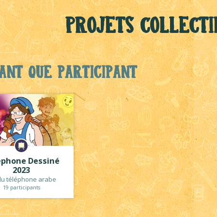
Projets collecti
ant que participant
éphone Dessiné
2023
du téléphone arabe
19 participants