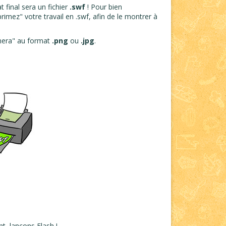
at final sera un fichier
.swf
! Pour bien
imez" votre travail en .swf, afin de le montrer à
imera" au format
.png
ou
.jpg
.
nt, lançons Flash !