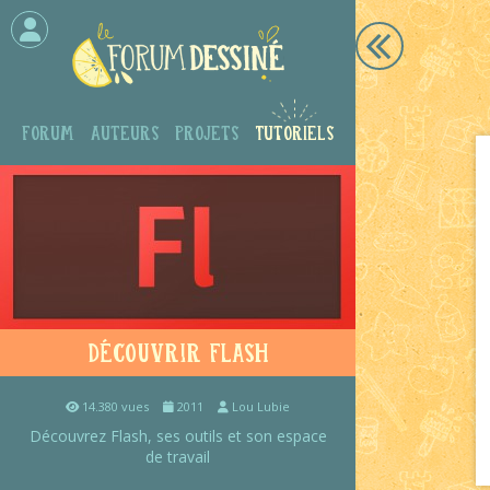
Forum
Auteurs
Projets
Tutoriels
Découvrir Flash
14.380 vues
2011
Lou Lubie
Découvrez Flash, ses outils et son espace
de travail