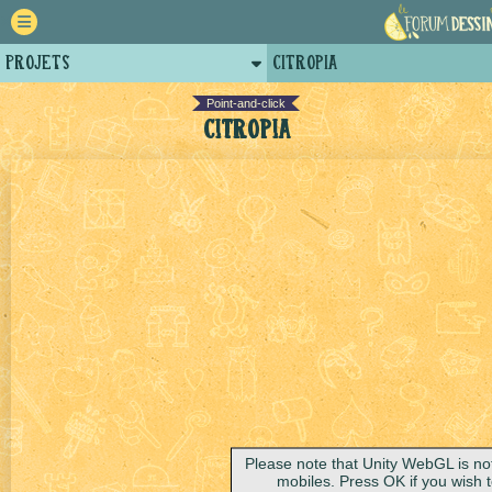
Projets
Citropia
Retour
Point-and-click
Citropia
Forum
Auteurs
Tutoriels
Please note that Unity WebGL is no
mobiles. Press OK if you wish 