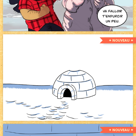
✦ NOUVEAU ✦
✦ NOUVEAU ✦