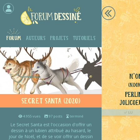
Forum
Auteurs
Projets
Tutoriels
N°O
(NoO
Perli
Secret Santa (2020)
Jolicoe
LU
4.955 vues
97 posts
terminé
Le Secret Santa est l'occasion d'offrir un
dessin à un lubien attribué au hasard, le
jour de Noël, et de se voir offrir un dessin