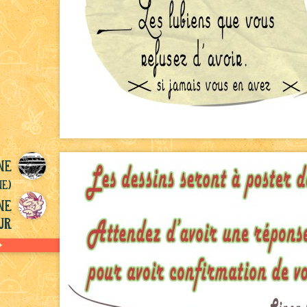
ne
ne)
ne
ur
✦