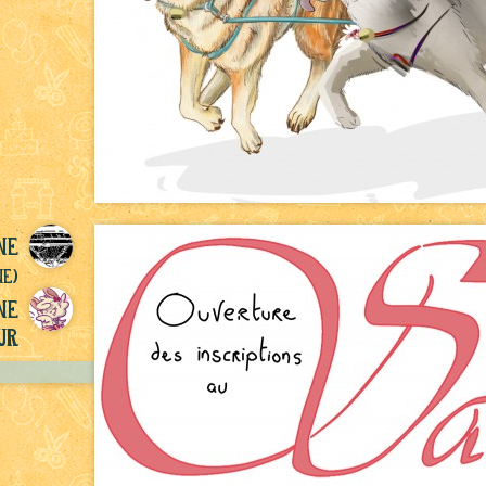
ne
ne)
ne
ur