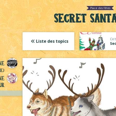
Place des fêtes
Secret Santa
Ce t
Liste des topics
Sec
ne
ne)
ne
ur