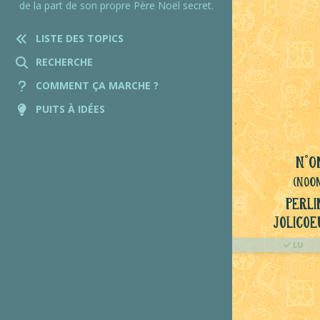
de la part de son propre Père Noël secret.
LISTE DES TOPICS
RECHERCHE
COMMENT ÇA MARCHE ?
PUITS À IDÉES
N°O
(NoO
Perli
Jolicoe
LU