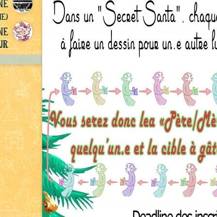
ne
ne)
ne
ur