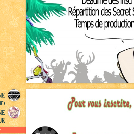
ne
ne)
ne
ur
✦