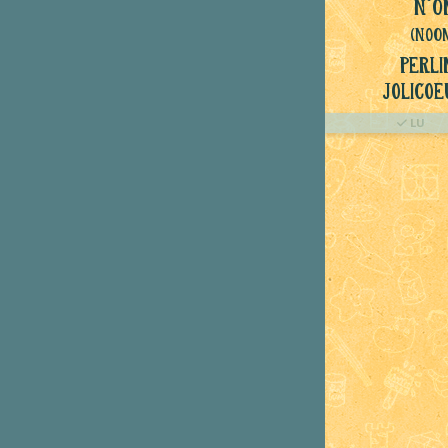
N°O
(NoO
Perli
Jolicoe
LU