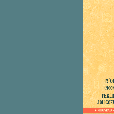
N°O
(NoO
Perli
Jolicoe
✦ NOUVEAU 