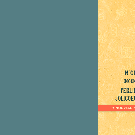
N°O
(NoO
Perli
Jolicoe
✦ NOUVEAU 