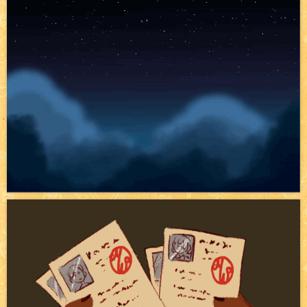
Canapé rose
NEW
Tomodachi loves - part.2
NEW
Bazar
NEW