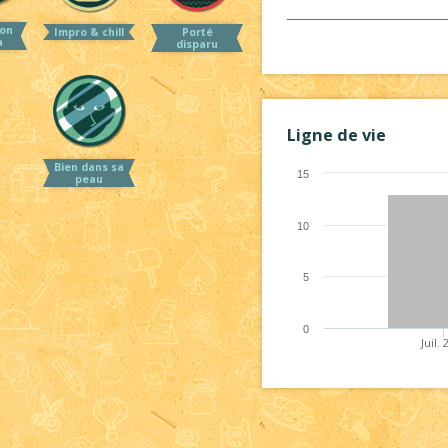
on
Impro & chill
Porté
a
disparu
Ligne de vie
Bien dans sa
15
peau
10
5
0
Juil.