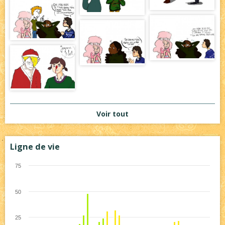
Voir tout
Ligne de vie
75
50
25