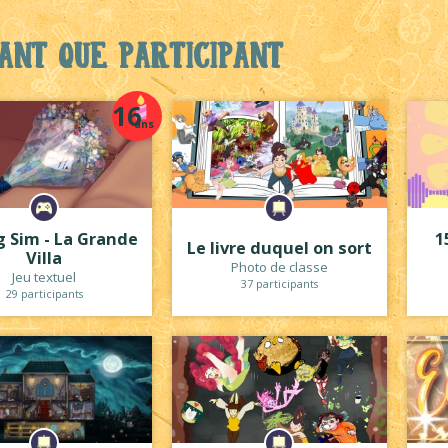
ant que participant
16
ans
g Sim - La Grande
1
Le livre duquel on sort
Villa
Photo de classe
Jeu textuel
37 participants
29 participants