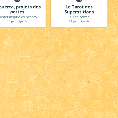
puerta, projets des
Le Tarot des
portes
Superstitions
oster inspiré d'Encanto
Jeu de cartes
14 participants
28 participants