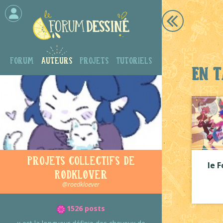
Forum
Auteurs
Projets
Tutoriels
En t
Projets collectifs de
le 
Rødkløver
@roedkloever
1526 posts