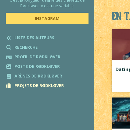
x est la longueur définie des cheveux de
Rødkløver. x est une variable.
En t
INSTAGRAM
LISTE DES AUTEURS
RECHERCHE
PROFIL DE RØDKLØVER
POSTS DE RØDKLØVER
Datin
ARÈNES DE RØDKLØVER
PROJETS DE RØDKLØVER