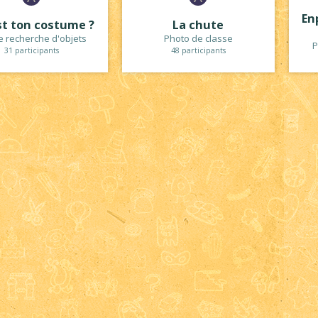
En
st ton costume ?
La chute
e recherche d'objets
Photo de classe
P
31 participants
48 participants