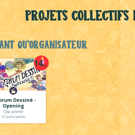
Projets collectifs
ant qu'organisateur
14
ans
Forum Dessiné -
Opening
Clip animé
37 participants