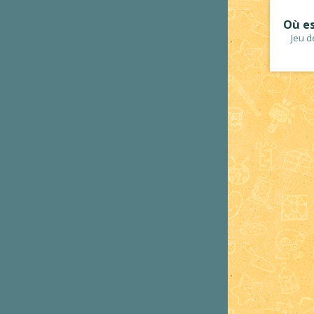
Où e
Jeu d