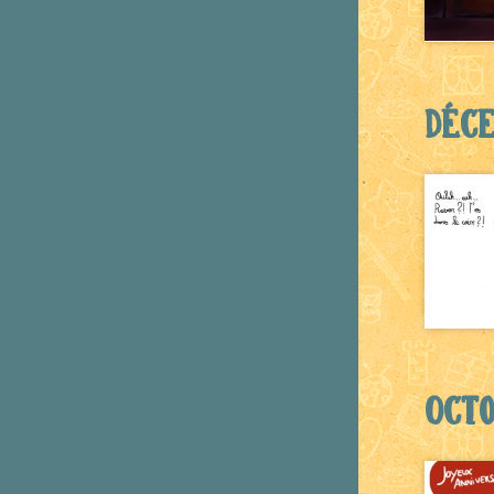
Déc
Octo