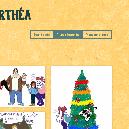
yrthéa
Par topic
Plus récents
Plus anciens