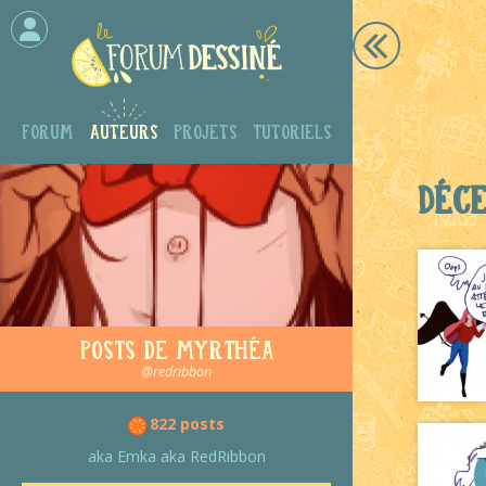
Forum
Auteurs
Projets
Tutoriels
Déc
Posts de Myrthéa
@redribbon
822 posts
aka Emka aka RedRibbon