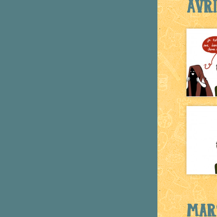
Avri
Mars