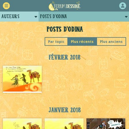
Auteurs
Posts d'Odina
Retour
Profil d'Odina
Posts d'Odina
Forum
Par topic
Plus récents
Plus anciens
Projets
Février 2018
Tutoriels
Janvier 2018