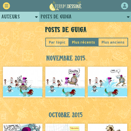
Auteurs
Posts de guiga
Retour
Profil de guiga
Posts de guiga
Forum
Par topic
Plus récents
Plus anciens
Projets
Novembre 2015
Tutoriels
Octobre 2015