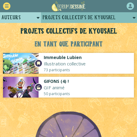
Auteurs
Projets collectifs de Kyousael
Retour
Profil de kyousael
Projets collectifs de Kyousael
Forum
Posts de kyousael
En tant que participant
Projets
Arènes de kyousael
Immeuble Lubien
Tutoriels
Illustration collective
73 participants
GIFONS (4) !
GIF animé
50 participants