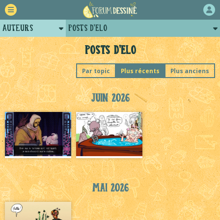
Auteurs
Posts d'Elo
Retour
Profil d'Elo
Posts d'Elo
Forum
Arènes d'Elo
Par topic
Plus récents
Plus anciens
Projets
Projets collectifs d'Elo
Juin 2026
Tutoriels
Mai 2026