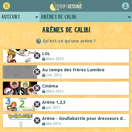
Auteurs
Arènes de Calibi
Retour
Profil de calibi
Arènes de Calibi
Forum
Posts de calibi
Qu'est-ce qu'une arène ?
Projets
Projets collectifs de calibi
LOL
Tutoriels
Mars 2013
Au temps des Frères Lumière
Oct. 2012
Cinéma
Mars 2012
Arène 1,2,3
Juil. 2011
Arène - Goullabattle pour dresseurs débu...
Mai 2010