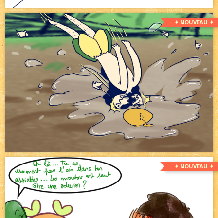
✦ NOUVEAU ✦
✦ NOUVEAU ✦