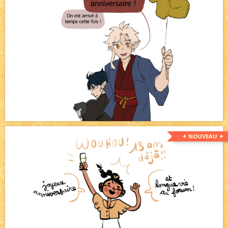
✦ NOUVEAU ✦