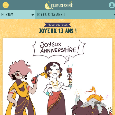
Forum
Joyeux 13 ans !
Retour
Le Jeu du Trône New Romance – Généalogie
NEW
Place des fêtes
Joyeux 13 ans !
Auteurs
Le Jeu du Trône - Pronostics
NEW
Projets
Avatar, le dessin d'un autre maître
NEW
Tutoriels
Bavardages
NEW
Le Château Noir - Coulisses
NEW
Décors et coulisses
NEW
Pique-nique d'été
NEW
Bienvenue aux nouvell.eaux !
NEW
Beyond the cliff (suite)
NEW
Le Jeu du Trône – Fanarts
NEW
Échecs
NEW