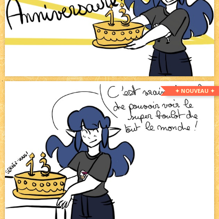
✦ NOUVEAU ✦