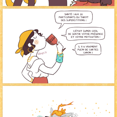
Canapé rose
NEW
Tomodachi loves - part.2
NEW
Bazar
NEW