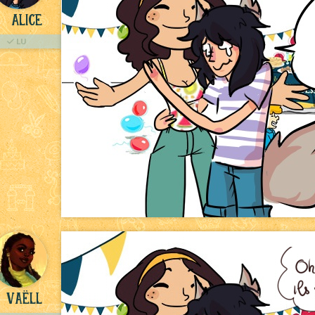
Alice
LU
Vaëll