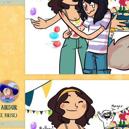
LU
AirDur
ce Brise)
LU