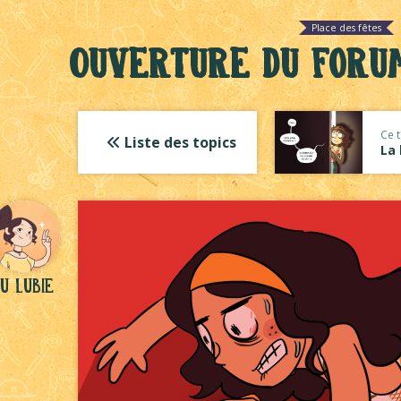
Place des fêtes
Ouverture du Forum
Ce t
Liste des topics
La
u Lubie