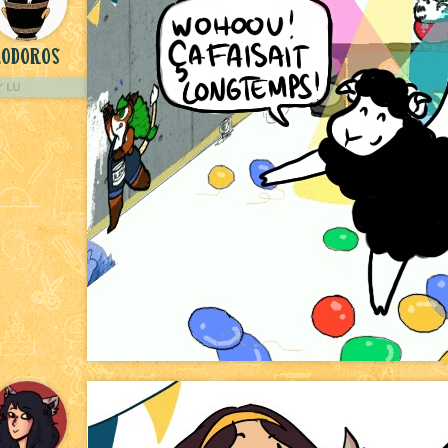
lodoros
LU