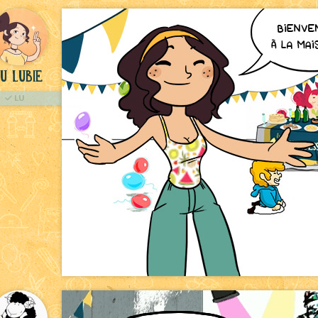
u Lubie
LU