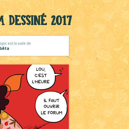
 Dessiné 2017
opic est la suite de
 bêta