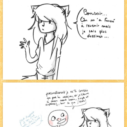
Bazar
NEW
Avatar, le dessin d'un autre maître
NEW
Beyond the cliff (suite)
NEW
On retape les miniatures de l'accueil
NEW