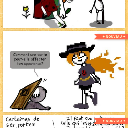
✦ NOUVEAU ✦
✦ NOUVEAU ✦