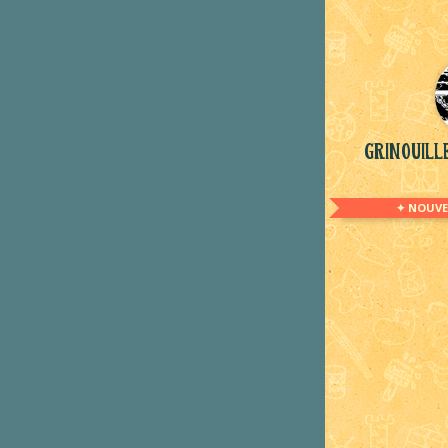
Grinouil
✦ NOUVE