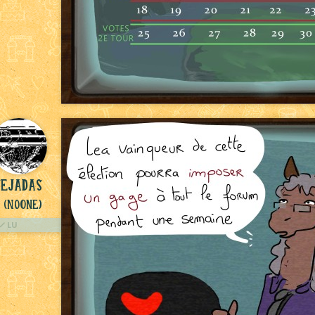
sejadas
(NoOne)
LU