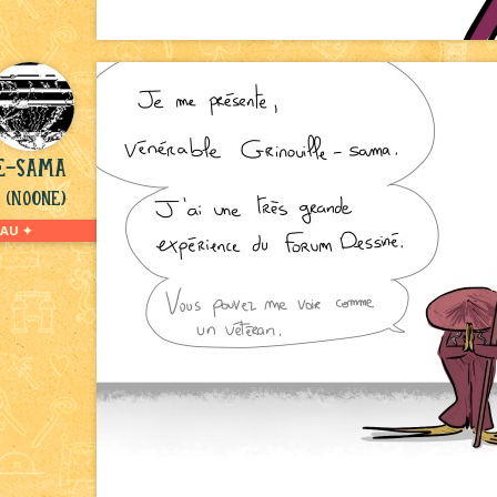
le-sama
(NoOne)
AU ✦