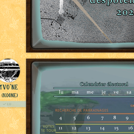
YVO°ne
(NoOne)
LU