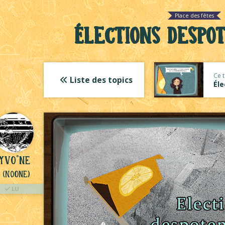
Place des fêtes
Élections despo
Ce t
Liste des topics
Éle
YVO°ne
(NoOne)
LU