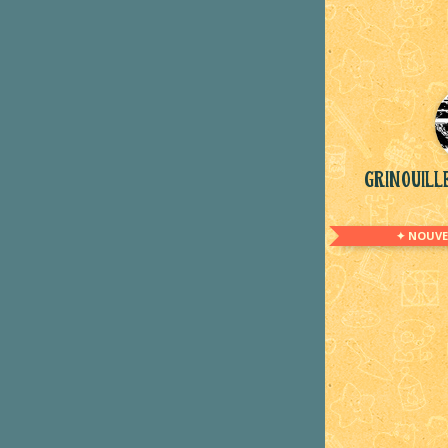
Grinouil
✦ NOUVE