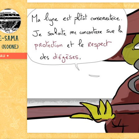
le-sama
(NoOne)
AU ✦