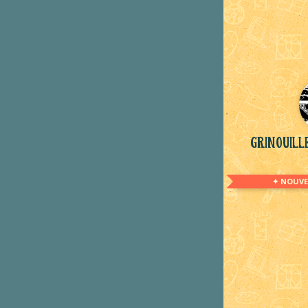
Grinouil
✦ NOUVE