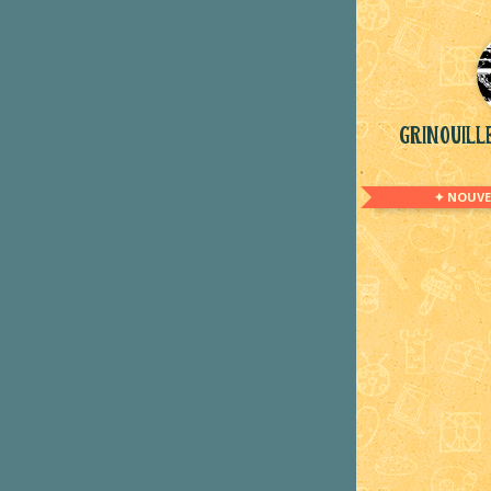
Grinouil
✦ NOUVE