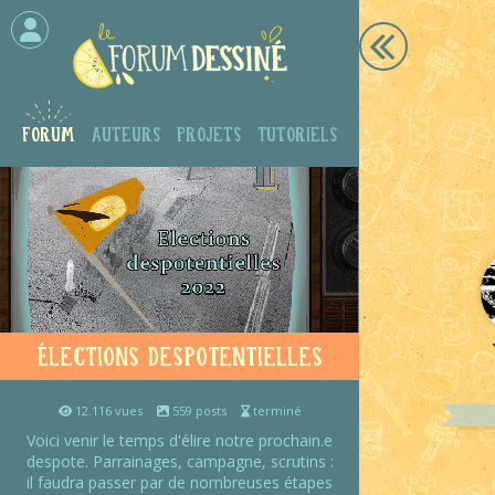
Forum
Auteurs
Projets
Tutoriels
Élections despotentielles
12.116 vues
559 posts
terminé
Voici venir le temps d'élire notre prochain.e
despote. Parrainages, campagne, scrutins :
il faudra passer par de nombreuses étapes