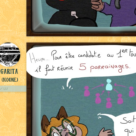
garita
(NoOne)
LU