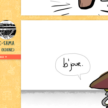
le-sama
(NoOne)
AU ✦