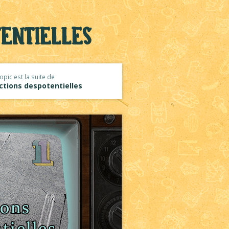
tentielles
opic est la suite de
ctions despotentielles