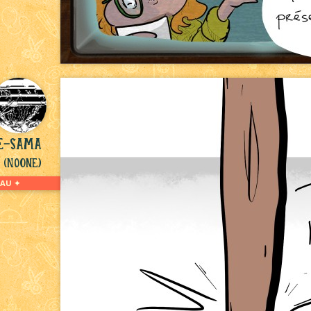
le-sama
(NoOne)
AU ✦